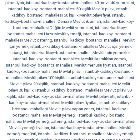
pilavı fiyatı
,
istanbul-kadikoy-bostanci-mahallesi 40 mevlüdü yemekleri
,
istanbul-kadikoy-bostanci-mahallesi 50 kişilik Mevlüt pilavı
,
istanbul-
kadikoy-bostanci-mahallesi 50 kişilik Mevlüt pilavı fiyat
,
istanbul-
kadikoy-bostanci-mahallesi Cenaze Mevlüt ikramları
,
istanbul-kadikoy-
bostanci-mahallesi Düğün Mevlüt yemekleri
,
istanbul-kadikoy-
bostanci-mahallesi Hazır Mevlüt yemeği
,
istanbul-kadikoy-bostanci-
mahallesi Mevlüt catering
,
istanbul-kadikoy-bostanci-mahallesi Mevlüt
için yemek
,
istanbul-kadikoy-bostanci-mahallesi Mevlüt için yemek
siparişi
,
istanbul-kadikoy-bostanci-mahallesi Mevlüt için yemekler
,
istanbul-kadikoy-bostanci-mahallesi Mevlüt ikramlıkları yemek
,
istanbul-kadikoy-bostanci-mahallesi Mevlüt menüsü fiyatları
,
istanbul-
kadikoy-bostanci-mahallesi Mevlüt pilavı
,
istanbul-kadikoy-bostanci-
mahallesi Mevlüt pilavı 100 kişilik
,
istanbul-kadikoy-bostanci-mahallesi
Mevlüt pilavı 20 kişilik
,
istanbul-kadikoy-bostanci-mahallesi Mevlüt
pilavı 30 kişilik
,
istanbul-kadikoy-bostanci-mahallesi Mevlüt pilavı 50
kişilik
,
istanbul-kadikoy-bostanci-mahallesi Mevlüt pilavı etli
,
istanbul-
kadikoy-bostanci-mahallesi Mevlüt pilavı fiyatları
,
istanbul-kadikoy-
bostanci-mahallesi Mevlüt pilavı yapan yerler
,
istanbul-kadikoy-
bostanci-mahallesi Mevlüt yemeği
,
istanbul-kadikoy-bostanci-
mahallesi Mevlüt yemeği catering
,
istanbul-kadikoy-bostanci-mahallesi
Mevlüt yemeği fiyatları
,
istanbul-kadikoy-bostanci-mahallesi Mevlüt
yemeği menüsü
,
istanbul-kadikoy-bostanci-mahallesi Mevlüt yemeği