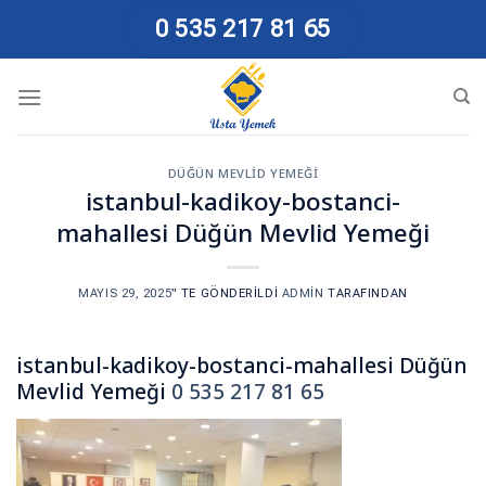
Skip
0 535 217 81 65
to
content
DÜĞÜN MEVLID YEMEĞI
istanbul-kadikoy-bostanci-
mahallesi Düğün Mevlid Yemeği
MAYIS 29, 2025
’' TE GÖNDERILDI
ADMIN
TARAFINDAN
istanbul-kadikoy-bostanci-mahallesi Düğün
Mevlid Yemeği
0 535 217 81 65