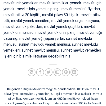
mevlüt icin yemekler, mevlüt ikramlıkları yemek, mevlüt için
yemek, mevlüt için yemek siparişi, mevlüt menüsü fiyatları,
mevlüt pilavı 20 kişilik, mevlüt pilavı 30 kişilik, mevlüt pilavı
etli, mevlüt yemek menüleri, mevlüt yemek organizasyonu,
mevlüt yemek paketleri, mevlüt yemek çeşitleri, mevlüt
yemekleri menüsü, mevlüt yemekleri sipariş, mevlüt yemeği
catering, mevlüt yemeği yapan yerler, sünnet mevlüdü
menüsü, sünnet mevlüdü yemek menüsü, sünnet mevlüdü
yemekleri, sünnet mevlüt menüsü, sünnet mevlüt yemekleri
işleri için bizimle iletişime geçebilirsiniz.
Bu gönderi
Düğün Mevlid Yemeği
’ te gönderildi ve
100 kişilik mevlüt
pilavı fiyatı
,
40 mevlüdü yemekleri
,
50 kişilik mevlüt pilavı
,
50 kişilik mevlüt
pilavı fiyat
,
cenaze mevlüt ikramları
,
düğün mevlüt yemekleri
,
hazır
mevlüt yemeği
,
istanbul-kadikoy-bostanci-mahallesi 100 kişilik Mevlüt