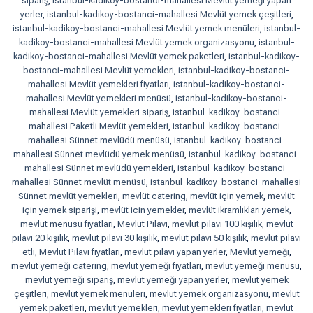
sipariş
,
istanbul-kadikoy-bostanci-mahallesi Mevlüt yemeği yapan
yerler
,
istanbul-kadikoy-bostanci-mahallesi Mevlüt yemek çeşitleri
,
istanbul-kadikoy-bostanci-mahallesi Mevlüt yemek menüleri
,
istanbul-
kadikoy-bostanci-mahallesi Mevlüt yemek organizasyonu
,
istanbul-
kadikoy-bostanci-mahallesi Mevlüt yemek paketleri
,
istanbul-kadikoy-
bostanci-mahallesi Mevlüt yemekleri
,
istanbul-kadikoy-bostanci-
mahallesi Mevlüt yemekleri fiyatları
,
istanbul-kadikoy-bostanci-
mahallesi Mevlüt yemekleri menüsü
,
istanbul-kadikoy-bostanci-
mahallesi Mevlüt yemekleri sipariş
,
istanbul-kadikoy-bostanci-
mahallesi Paketli Mevlüt yemekleri
,
istanbul-kadikoy-bostanci-
mahallesi Sünnet mevlüdü menüsü
,
istanbul-kadikoy-bostanci-
mahallesi Sünnet mevlüdü yemek menüsü
,
istanbul-kadikoy-bostanci-
mahallesi Sünnet mevlüdü yemekleri
,
istanbul-kadikoy-bostanci-
mahallesi Sünnet mevlüt menüsü
,
istanbul-kadikoy-bostanci-mahallesi
Sünnet mevlüt yemekleri
,
mevlüt catering
,
mevlüt için yemek
,
mevlüt
için yemek siparişi
,
mevlüt icin yemekler
,
mevlüt ikramlıkları yemek
,
mevlüt menüsü fiyatları
,
Mevlüt Pilavı
,
mevlüt pilavı 100 kişilik
,
mevlüt
pilavı 20 kişilik
,
mevlüt pilavı 30 kişilik
,
mevlüt pilavı 50 kişilik
,
mevlüt pilavı
etli
,
Mevlüt Pilavı fiyatları
,
mevlüt pilavı yapan yerler
,
Mevlüt yemeği
,
mevlüt yemeği catering
,
mevlüt yemeği fiyatları
,
mevlüt yemeği menüsü
,
mevlüt yemeği sipariş
,
mevlüt yemeği yapan yerler
,
mevlüt yemek
çeşitleri
,
mevlüt yemek menüleri
,
mevlüt yemek organizasyonu
,
mevlüt
yemek paketleri
,
mevlüt yemekleri
,
mevlüt yemekleri fiyatları
,
mevlüt